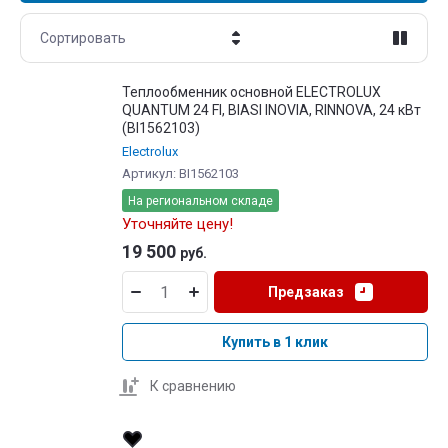
Сортировать
Цена - убывание
Теплообменник основной ELECTROLUX
QUANTUM 24 FI, BIASI INOVIA, RINNOVA, 24 кBт
Цена - возрастание
(BI1562103)
Electrolux
Название - Я-А
Артикул:
BI1562103
Название - А-Я
На региональном складе
Уточняйте цену!
19 500
руб.
Предзаказ
Купить в 1 клик
К сравнению