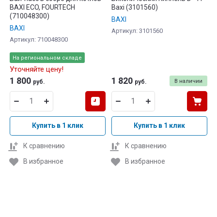
BAXI ECO, FOURTECH
Baxi (3101560)
(710048300)
BAXI
BAXI
Артикул:
3101560
Артикул:
710048300
На региональном складе
Уточняйте цену!
1 800
1 820
В наличии
руб.
руб.
Купить в 1 клик
Купить в 1 клик
К сравнению
К сравнению
В избранное
В избранное