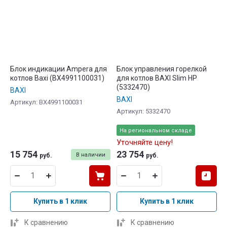
Блок индикации Ampera для
Блок управления горелкой
котлов Baxi (BX4991100031)
для котлов BAXI Slim HP
(5332470)
BAXI
BAXI
Артикул:
BX4991100031
Артикул:
5332470
На региональном складе
Уточняйте цену!
15 754
23 754
В наличии
руб.
руб.
Купить в 1 клик
Купить в 1 клик
К сравнению
К сравнению