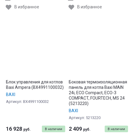
В избранное
В избранное
Блок управления для котлов
Боковая термоизоляционная
Baxi Ampera (BX4991100032)
панель для котла Baxi MAIN
24i, ECO Compact, ECO-3
BAXI
COMPACT, FOURTECH, MS 24
Артикул:
BX4991100032
(5213220)
BAXI
Артикул:
5213220
16 928
2 409
В наличии
В наличии
руб.
руб.